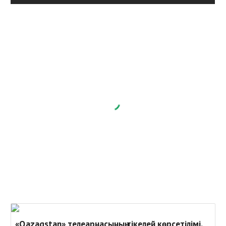
«Qazaqstan» телеарнасының тікелей көрсетілімі.