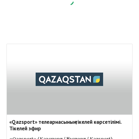
«Qazsport» телеарнасының тікелей көрсетілімі.
Тікелей эфир
«Qazsport» (Казспорт / Қазспорт / Kazsport)