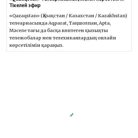
Тікелей эфир
«Qazaqstan» (Қазақстан / Казахстан / Kazakhstan)
телеарнасында Aqparat, Таңшолпан, Apta,
Мәселе тағы да басқа көптеген қызықты
тележобалар мен телехикаялардың онлайн
көрсетілімін қараңыз.