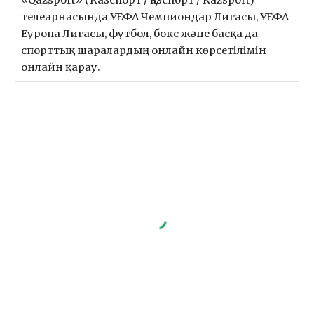
телеарнасында УЕФА Чемпиондар Лигасы, УЕФА
Еуропа Лигасы, футбол, бокс және басқа да
спорттық шаралардың онлайн көрсетілімін
онлайн қарау.